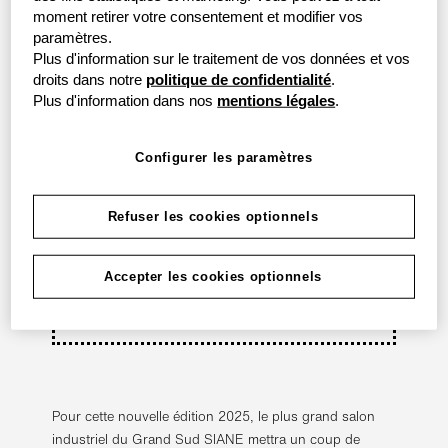
moment retirer votre consentement et modifier vos
paramètres.
Plus d'information sur le traitement de vos données et vos
14.-16.
octobre
droits dans notre
politique de confidentialité
.
Plus d'information dans nos
mentions légales
.
2025
Configurer les paramètres
09:00-18:00
Avenue Concorde
Refuser les cookies optionnels
31840 Aussonne
Accepter les cookies optionnels
Indiquer l’itinéraire
Pour cette nouvelle édition 2025, le plus grand salon
industriel du Grand Sud SIANE mettra un coup de