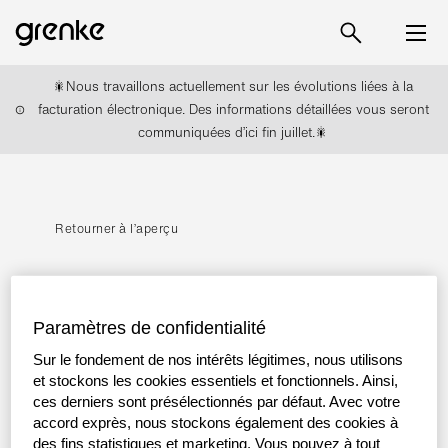
🎇Nous travaillons actuellement sur les évolutions liées à la
facturation électronique. Des informations détaillées vous seront
communiquées d’ici fin juillet.🎇
Retourner à l’aperçu
Autre
Paramètres de confidentialité
grenke x Siane
Sur le fondement de nos intérêts légitimes, nous utilisons
et stockons les cookies essentiels et fonctionnels. Ainsi,
Rendez-vous du 14 au 16 octobre prochain au
ces derniers sont présélectionnés par défaut. Avec votre
salon Siane, le plus grand salon industriel du
accord exprès, nous stockons également des cookies à
Grand Sud.
des fins statistiques et marketing. Vous pouvez à tout