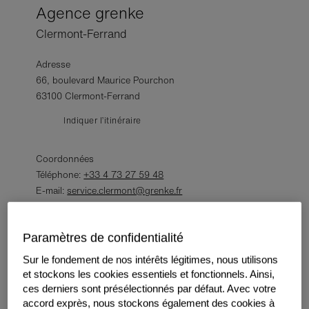
Agence grenke
Clermont-Ferrand
Adresse
66, boulevard Maurice Pourchon
63100 Clermont-Ferrand
Indiquer l’itinéraire
Coordonnées
Téléphone:
+33 4 73 27 59 48
E-mail:
service.clermont@grenke.fr
Web:
www.grenke.fr
Paramètres de confidentialité
Sur le fondement de nos intérêts légitimes, nous utilisons
et stockons les cookies essentiels et fonctionnels. Ainsi,
grenke Location SAS
ces derniers sont présélectionnés par défaut. Avec votre
Dijon
accord exprès, nous stockons également des cookies à