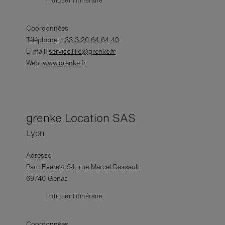
Indiquer l’itinéraire
Coordonnées
Téléphone:
+33 3 20 64 64 40
E-mail:
service.lille@grenke.fr
Web:
www.grenke.fr
grenke Location SAS
Lyon
Adresse
Parc Everest 54, rue Marcel Dassault
69740 Genas
Indiquer l’itinéraire
Coordonnées