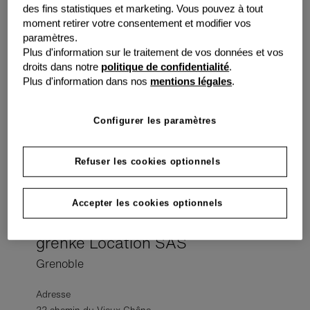
des fins statistiques et marketing. Vous pouvez à tout
Adresse
moment retirer votre consentement et modifier vos
paramètres.
Parc Valmy 31, rue Elsa Triolet – CS 76616
Plus d'information sur le traitement de vos données et vos
21000 Dijon
droits dans notre
politique de confidentialité
.
Indiquer l’itinéraire
Plus d'information dans nos
mentions légales
.
Coordonnées
Configurer les paramètres
Téléphone:
+33 3 80 23 74 80
E-mail:
service.dijon@grenke.fr
Refuser les cookies optionnels
Web:
www.grenke.fr
Accepter les cookies optionnels
grenke Location SAS
Grenoble
Adresse