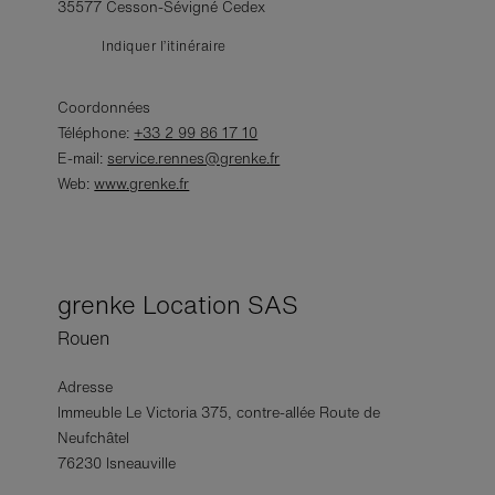
35577 Cesson-Sévigné Cedex
Indiquer l’itinéraire
Coordonnées
Téléphone:
+33 2 99 86 17 10
E-mail:
service.rennes@grenke.fr
Web:
www.grenke.fr
grenke Location SAS
Rouen
Adresse
Immeuble Le Victoria 375, contre-allée Route de
Neufchâtel
76230 Isneauville