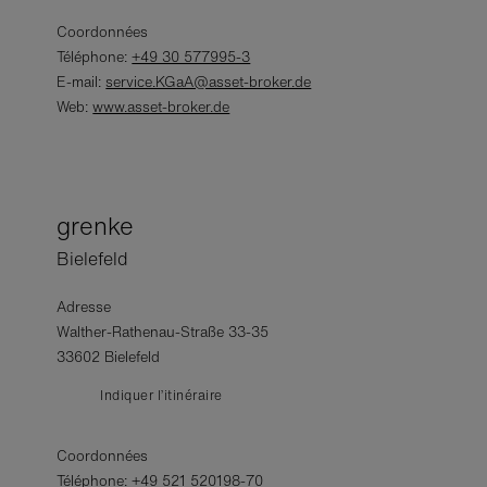
Coordonnées
Téléphone:
+49 30 577995-3
E-mail:
service.KGaA@asset-broker.de
Web:
www.asset-broker.de
grenke
Bielefeld
Adresse
Walther-Rathenau-Straße 33-35
33602 Bielefeld
Indiquer l’itinéraire
Coordonnées
Téléphone:
+49 521 520198-70