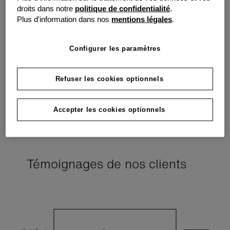
droits dans notre
politique de confidentialité
.
Plus d'information dans nos
mentions légales
.
Configurer les paramètres
Préservez votre trésorerie
Vous évitez les investissements lourds. Vous financez l’usage plutôt
Refuser les cookies optionnels
que l’achat, et répartissez vos charges dans le temps.
Accepter les cookies optionnels
Témoignages de nos clients