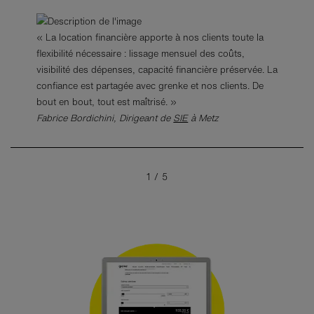
« La location financière apporte à nos clients toute la
flexibilité nécessaire : lissage mensuel des coûts,
visibilité des dépenses, capacité financière préservée. La
confiance est partagée avec grenke et nos clients. De
bout en bout, tout est maîtrisé. »
Fabrice Bordichini, Dirigeant de
Michael Bechecloux, PDG d'Ikon Office Solutions
SIE
à Metz
Thomas Hammer, Dirigeant de
Resetel
à Wettolsheim
Rudy Uzan , Dirigeant de
Unitech
à Pantin
1
/
5
Alexis Angioletti, Directeur Associé de
Fleeter
à Paris