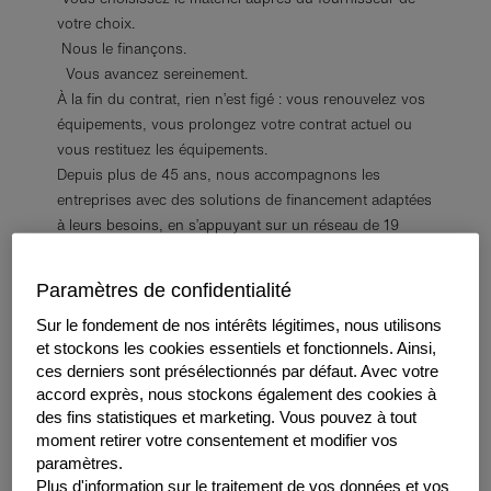
votre choix.
Nous le finançons.
Vous avancez sereinement.
À la fin du contrat, rien n’est figé : vous renouvelez vos
équipements, vous prolongez votre contrat actuel ou
vous restituez les équipements.
Depuis plus de 45 ans, nous accompagnons les
entreprises avec des solutions de financement adaptées
à leurs besoins, en s’appuyant sur un réseau de 19
implantations locales partout en France.
Paramètres de confidentialité
Sur le fondement de nos intérêts légitimes, nous utilisons
Les avantages de la location
et stockons les cookies essentiels et fonctionnels. Ainsi,
financière
ces derniers sont présélectionnés par défaut. Avec votre
accord exprès, nous stockons également des cookies à
des fins statistiques et marketing. Vous pouvez à tout
moment retirer votre consentement et modifier vos
paramètres.
Plus d'information sur le traitement de vos données et vos