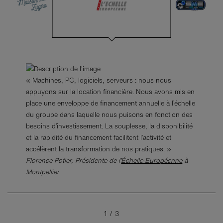
« Machines, PC, logiciels, serveurs : nous nous
appuyons sur la location financière. Nous avons mis en
place une enveloppe de financement annuelle à l’échelle
du groupe dans laquelle nous puisons en fonction des
besoins d’investissement. La souplesse, la disponibilité
et la rapidité du financement facilitent l’activité et
Laurence & Nicolas Zugno, Gérants de la
Maison
accélèrent la transformation de nos pratiques. »
Sébastien Rohmer, Gérant de
Zugno
à Barretaine
SME-SUMI
à Bergheim
Florence Potier, Présidente de l’
Échelle Européenne
à
Montpellier
1
/
3