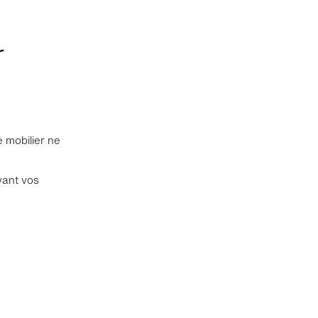
r
 mobilier ne
vant vos