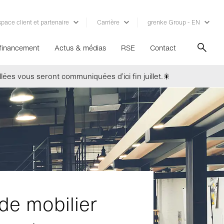
pace client et partenaire
Carrière
grenke Group - EN
 financement
Actus & médias
RSE
Contact
lées vous seront communiquées d’ici fin juillet.🎇
de mobilier