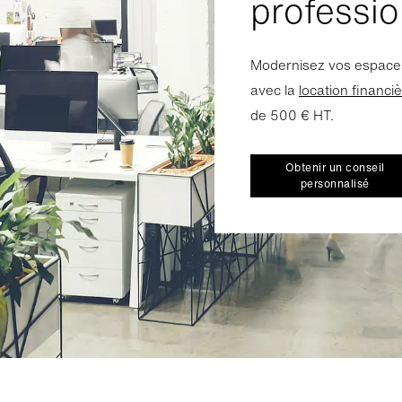
professio
Modernisez vos espaces
avec la
location financi
de 500 € HT.
Obtenir un conseil
personnalisé