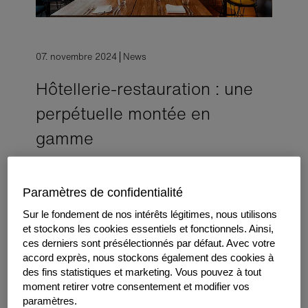
07. novembre 2024
News
Hôtellerie-restauration : une
perpétuelle montée en
gamme
Dans un secteur où les tendances et les
technologies ne cessent d’évoluer, les
Paramètres de confidentialité
professionnels de l’hôtellerie-restauration ont un
impératif d’investissement pour rester attractifs
Sur le fondement de nos intérêts légitimes, nous utilisons
et compétitifs.
et stockons les cookies essentiels et fonctionnels. Ainsi,
ces derniers sont présélectionnés par défaut. Avec votre
accord exprès, nous stockons également des cookies à
Le salon
EquipHotel
a donné le ton de ce marché en
des fins statistiques et marketing. Vous pouvez à tout
constante métamorphose en révélant des chiffres à la
moment retirer votre consentement et modifier vos
hausse. En 2023, le secteur de l’hôtellerie-restauration a
paramètres.