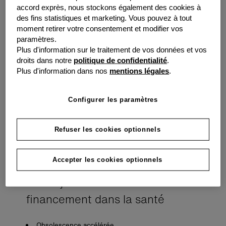
accord exprès, nous stockons également des cookies à
des fins statistiques et marketing. Vous pouvez à tout
moment retirer votre consentement et modifier vos
Dans un secteur où l’innovation technologique avance à
paramètres.
une vitesse fulgurante, les acteurs de la santé —
Plus d'information sur le traitement de vos données et vos
hôpitaux, cliniques, cabinets libéraux — se retrouvent
droits dans notre
politique de confidentialité
.
face à une équation complexe : comment rester à la
Plus d'information dans nos
mentions légales
.
pointe tout en préservant l’équilibre financier ?
Configurer les paramètres
La
location de matériel médical
n’est plus une solution
de repli : elle s’impose désormais comme un
levier
Refuser les cookies optionnels
stratégique
, permettant d’allier modernité, agilité et
sécurité.
Accepter les cookies optionnels
Les enjeux actuels du
financement dans la santé
Obsolescence accélérée