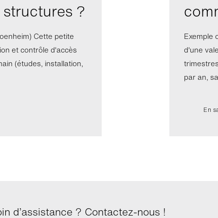
 structures ?
comm
oenheim) Cette petite
Exemple c
ion et contrôle d'accès
d'une val
ain (études, installation,
trimestre
par an, sa
En s
in d’assistance ? Contactez-nous !