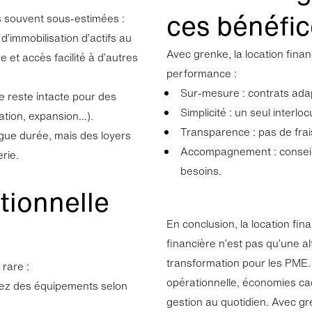
ces bénéfic
es souvent sous-estimées :
’immobilisation d’actifs au
Avec grenke, la location fina
e et accès facilité à d’autres
performance :
Sur-mesure : contrats adap
ie reste intacte pour des
Simplicité : un seul interl
ation, expansion…).
Transparence : pas de frai
ngue durée, mais des loyers
Accompagnement : conseils 
erie.
besoins.
tionnelle
En conclusion, la location fin
financière n’est pas qu’une alt
transformation pour les PME. El
 rare :
opérationnelle, économies cac
irez des équipements selon
gestion au quotidien. Avec gr