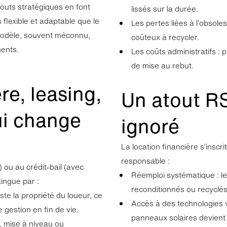
touts stratégiques en font
lissés sur la durée.
 flexible et adaptable que le
Les pertes liées à l’obsol
e modèle, souvent méconnu,
coûteux à recycler.
ments.
Les coûts administratifs :
de mise au rebut.
re, leasing,
Un atout R
qui change
ignoré
La location financière s’insc
responsable :
 ou au crédit-bail (avec
Réemploi systématique : l
tingue par :
reconditionnés ou recyclés
ste la propriété du loueur, ce
Accès à des technologies v
 gestion en fin de vie.
panneaux solaires devient 
t, mise à niveau ou