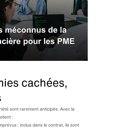
ies
 Avec votre
t marketing.
tres.
litique de
ies cachées,
s
riété sont rarement anticipés. Avec la
itent :
prévus : inclus dans le contrat, ils sont