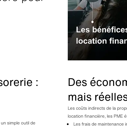
res de confidentialité
ndement de nos intérêts légitimes, nous utilisons et stockons les cook
s et fonctionnels. Ainsi, ces derniers sont présélectionnés par défaut.
près, nous stockons également des cookies à des fins statistiques e
ez à tout moment retirer votre consentement et modifier vos paramè
formation sur le traitement de vos données et vos droits dans notre
po
ialité
.
formation dans nos
mentions légales
.
Configurer les paramètres
orerie :
Des économ
Refuser les cookies optionnels
mais réelle
Accepter les cookies optionnels
Les coûts indirects de la prop
location financière, les PME év
un simple outil de
Les frais de maintenance im