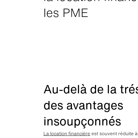
Paramèt
les PME
Sur le fo
essentiel
accord ex
Vous pouv
Plus d'in
confident
Plus d'in
Au-delà de la trés
des avantages
insoupçonnés
La location financière
est souvent réduite à 