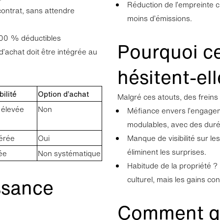
Réduction de l’empreinte 
ontrat, sans attendre
moins d’émissions.
 100 % déductibles
Pourquoi c
 d’achat doit être intégrée au
hésitent-el
bilité
Option d’achat
Malgré ces atouts, des freins 
 élevée
Non
Méfiance envers l’engagem
modulables, avec des dur
dérée
Oui
Manque de visibilité sur les
éliminent les surprises.
ée
Non systématique
Habitude de la propriété ?
issance
culturel, mais les gains c
Comment g