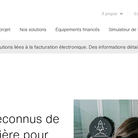
À propos
Es
projet
Nos solutions
Équipements financés
Simulateur de
tions liées à la facturation électronique. Des informations détail
éconnus de
cière pour