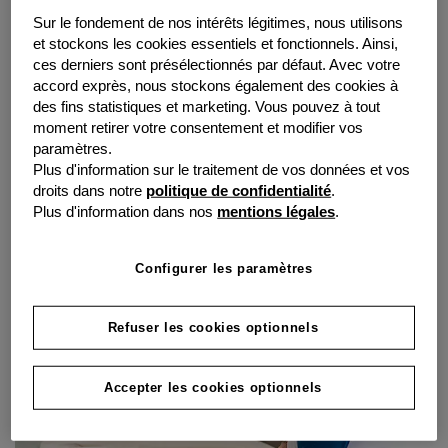
réussite mutuelle
Sur le fondement de nos intérêts légitimes, nous utilisons
et stockons les cookies essentiels et fonctionnels. Ainsi,
Chez grenke, nous sommes convaincus que
ces derniers sont présélectionnés par défaut. Avec votre
le succès se construit ensemble. C'est
accord exprès, nous stockons également des cookies à
pourquoi nous sommes fiers de mettre en
des fins statistiques et marketing. Vous pouvez à tout
moment retirer votre consentement et modifier vos
avant nos partenaires de divers secteurs.
paramètres.
Plus d'information sur le traitement de vos données et vos
droits dans notre
politique de confidentialité
.
Plus d'information dans nos
mentions légales
.
Linvosges, dans l’art du temps
Configurer les paramètres
Refuser les cookies optionnels
Accepter les cookies optionnels