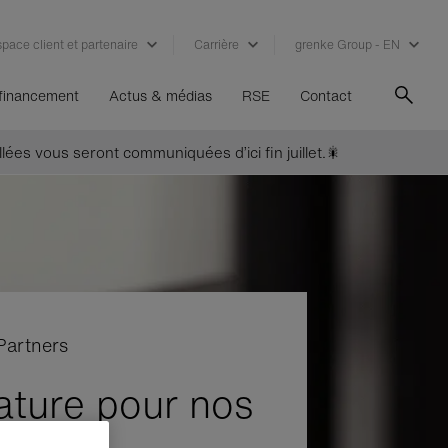
pace client et partenaire
Carrière
grenke Group - EN
 financement
Actus & médias
RSE
Contact
lées vous seront communiquées d’ici fin juillet.🎇
Partners
ature pour nos