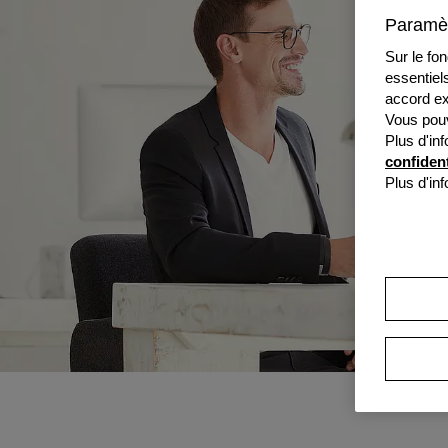
Paramèt
Sur le fo
essentiel
accord ex
Vous pouv
Plus d'in
confident
Plus d'in