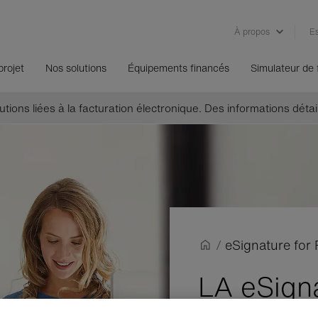
À propos
Es
projet
Nos solutions
Équipements financés
Simulateur de
tions liées à la facturation électronique. Des informations détail
/
eSignature for 
LA
e
Sign