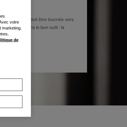
es
ies
 une entreprise doit être tournée vers
 Avec votre
 vous fournissons le bon outil : la
t marketing.
tres.
litique de