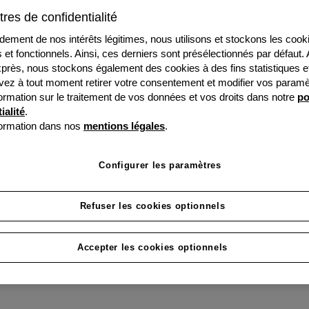
partenair
res de confidentialité
ndement de nos intérêts légitimes, nous utilisons et stockons les cook
Afin d'être compétitive,
s et fonctionnels. Ainsi, ces derniers sont présélectionnés par défaut.
l'avenir. Pour cela, nous
près, nous stockons également des cookies à des fins statistiques e
ez à tout moment retirer votre consentement et modifier vos paramè
eSignature.
formation sur le traitement de vos données et vos droits dans notre
po
ialité
.
formation dans nos
mentions légales
.
Devenir Partenair
Configurer les paramètres
Refuser les cookies optionnels
Accepter les cookies optionnels