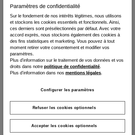
Paramètres de confidentialité
Sur le fondement de nos intérêts légitimes, nous utilisons
et stockons les cookies essentiels et fonctionnels. Ainsi,
ces derniers sont présélectionnés par défaut. Avec votre
accord exprès, nous stockons également des cookies à
des fins statistiques et marketing. Vous pouvez à tout
moment retirer votre consentement et modifier vos
paramètres.
Plus d'information sur le traitement de vos données et vos
L'économie circulaire : Une
droits dans notre
politique de confidentialité
.
Plus d'information dans nos
mentions légales
.
solution viable pour un avenir
durable
Configurer les paramètres
Face au défi climatique, l’enjeu est de tendre vers un
nouveau modèle pour
mettre fin à la culture du « tout
Refuser les cookies optionnels
jetable »
et réduire l’impact de nos activités. Les
entreprises ont un rôle crucial à jouer pour relever ces
Accepter les cookies optionnels
défis et construire un avenir plus durable.