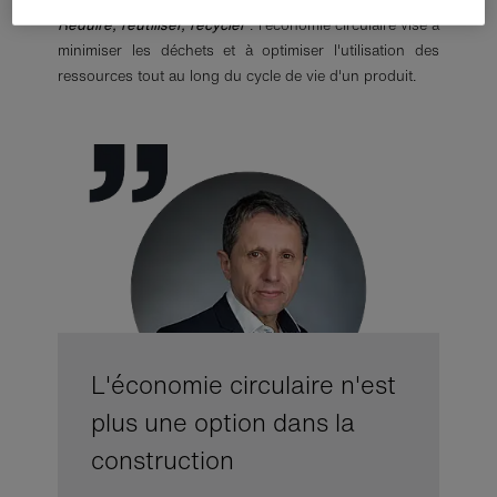
Réduire, réutiliser, recycler
: l'économie circulaire vise à
minimiser les déchets et à optimiser l'utilisation des
ressources tout au long du cycle de vie d'un produit.
L'économie circulaire n'est
plus une option dans la
construction